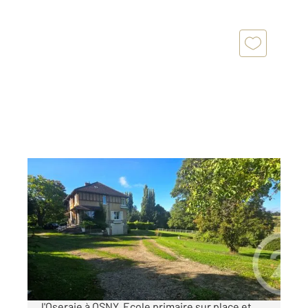
VALLANGOUJARD 95
2
222 m
, 10 pièces
Ref : 525
Maison à vendre
530 000 €
A 10 minutes de Vallangoujard, 15 minutes de
l'Oseraie à OSNY. Ecole primaire sur place et