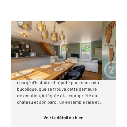
VALLANGOUJARD 95
2
104 m
, 5 pièces
Ref : 564
Maison à vendre
260 000 €
C'est au sein du hameau de la Chapelle, un lieu
chargé d'histoire et réputé pour son cadre
bucolique, que se trouve cette demeure
d'exception, intégrée à la copropriété du
château et son parc : un ensemble rare et ...
Voir le détail du bien