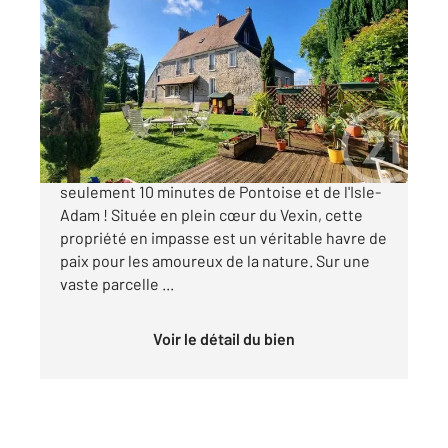
VALLANGOUJARD 95
2
348,43 m
, 13 pièces
Ref : 183
Maison à vendre
690 000 €
Magnifique propriété à Vallangoujard, à
seulement 10 minutes de Pontoise et de l'Isle-
Adam ! Située en plein cœur du Vexin, cette
propriété en impasse est un véritable havre de
paix pour les amoureux de la nature. Sur une
vaste parcelle ...
Voir le détail du bien