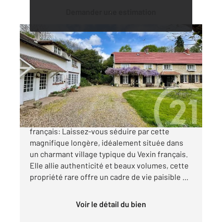
Demander une estimation
VALLANGOUJARD 95
2
321,15 m
, 10 pièces
Ref : 524
Maison à vendre
799 000 €
Superbe demeure de charme au cœur du Vexin
français: Laissez-vous séduire par cette
magnifique longère, idéalement située dans
un charmant village typique du Vexin français.
Elle allie authenticité et beaux volumes, cette
propriété rare offre un cadre de vie paisible ...
Voir le détail du bien