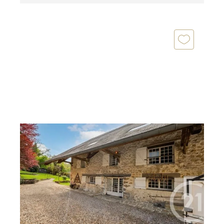
VALLANGOUJARD 95
2
235 m
, 10 pièces
Ref : 535
Maison à vendre
449 000 €
Laissez-vous séduire par le caractère unique