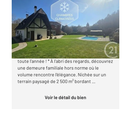
VALLANGOUJARD 95
2
290 m
, 8 pièces
Ref : 531
Maison à vendre
857 000 €
*A 20 min de L'isle Adam : Vivez en WEEK-END
toute l'année ! * À l'abri des regards, découvrez
une demeure familiale hors norme où le
volume rencontre l'élégance. Nichée sur un
terrain paysagé de 2 500 m² bordant ...
Voir le détail du bien