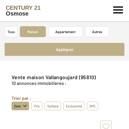
CENTURY 21
Osmose
Tous
Maison
Appartement
Autres
Appliquer
Vente maison Vallangoujard (95810)
10 annonces immobilières :
Trier par :
Date
Prix
Surface
Exclusivité
DPE