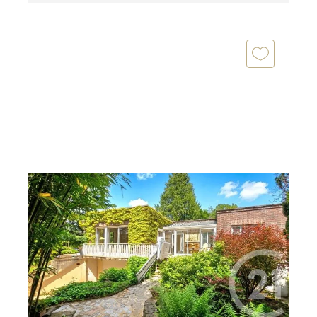
VALLANGOUJARD 95
2
137,79 m
, 5 pièces
Ref : 276
Maison à vendre
385 000 €
Dans un village recherché avec ECOLES et