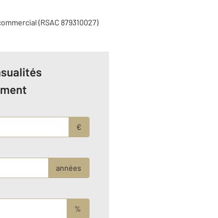
 commercial (RSAC 879310027)
sualités
ement
€
années
%