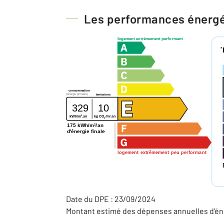
Les performances énerg
logement extrêmement performant
*
consommation
(énergie primaire)
émissions
329
10
2
2
kg CO
/m
.an
kWh/m
.an
2
175 kWh/m²/an
d'énergie finale
logement extrêmement peu performant
Date du DPE : 23/09/2024
Montant estimé des dépenses annuelles d'éne