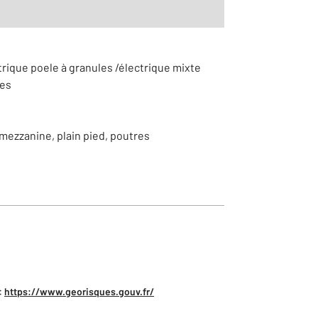
trique poele à granules /électrique mixte
res
mezzanine, plain pied, poutres
:
https://www.georisques.gouv.fr/