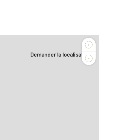
+
Demander la localisation
-
r le détail]