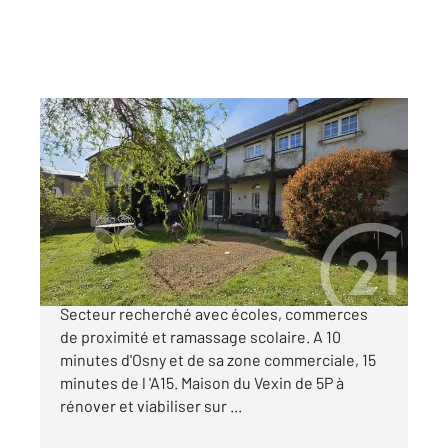
GRISY LES PLATRES 95
2
110 m
, 5 pièces
Ref : 498
Maison à vendre
229 000 €
EXCLUSIVITE, RARE SUR LE SECTEUR !
Secteur recherché avec écoles, commerces
de proximité et ramassage scolaire. A 10
minutes d'Osny et de sa zone commerciale, 15
minutes de l 'A15. Maison du Vexin de 5P à
rénover et viabiliser sur ...