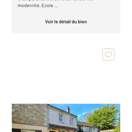
modernité. Ecole ...
Voir le détail du bien
GRISY LES PLATRES 95
2
130 m
, 6 pièces
Ref : 556