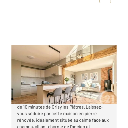
GRISY LES PLATRES 95
2
98,93 m
, 5 pièces
Ref : 511
Maison à vendre
239 000 €
Dans un charmant village du Val d'oise à moins
de 10 minutes de Grisy les Plâtres. Laissez-
vous séduire par cette maison en pierre
rénovée, idéalement située au calme face aux
champs, alliant charme de l'ancien et