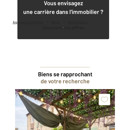
1
Vous envisagez
une carrière dans l'immobilier ?
Agence immobilière
Vente
Vente maison
Découvrir nos offres
Biens se rapprochant
de votre recherche