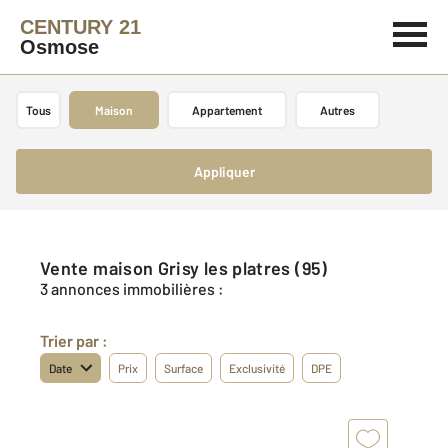
CENTURY 21
Osmose
Tous
Maison
Appartement
Autres
Appliquer
Vente maison Grisy les platres (95)
3 annonces immobilières :
Trier par :
Date
Prix
Surface
Exclusivité
DPE