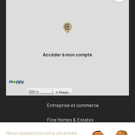
Parlons de vous, parlons biens
Votre compte :
Accéder à mon compte
Offres d'emploi
Devenir franchisé
500 m
©
Mappy
Entreprise et commerce
Fine Homes & Estates
À propos