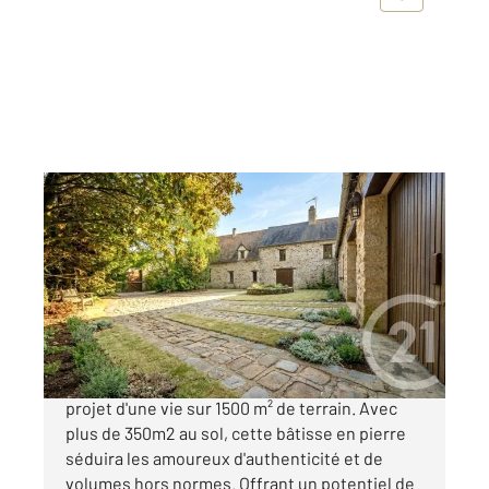
GENICOURT 95
2
278 m
, 9 pièces
Ref : 554
Maison à vendre
520 000 €
Demeure de caractère et ses dépendances : le
projet d'une vie sur 1500 m² de terrain. Avec
plus de 350m2 au sol, cette bâtisse en pierre
séduira les amoureux d'authenticité et de
volumes hors normes. Offrant un potentiel de