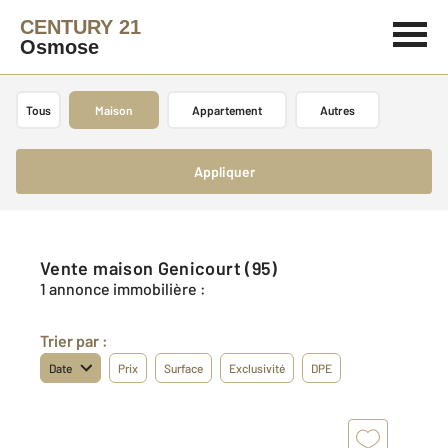
CENTURY 21
Osmose
Tous
Maison
Appartement
Autres
Appliquer
Vente maison Genicourt (95)
1 annonce immobilière :
Trier par :
Date
Prix
Surface
Exclusivité
DPE