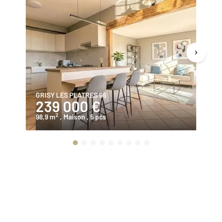
GRISY LES PLATRES 95
V
239 000 €
4
2
98,9 m
, Maison
, 5 pcs
21