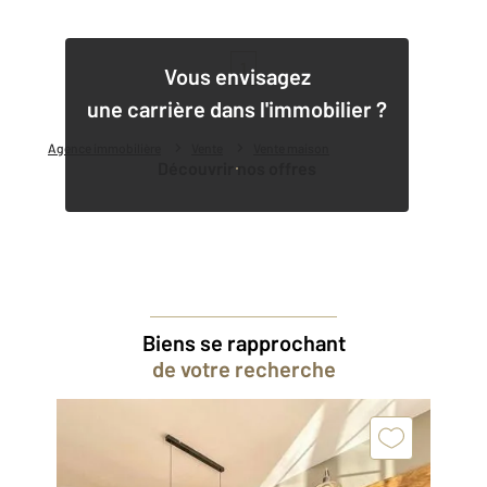
1
Vous envisagez
une carrière dans l'immobilier ?
Agence immobilière
Vente
Vente maison
Découvrir nos offres
Biens se rapprochant
de votre recherche